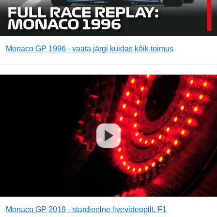
Monaco GP 1996 - vaata järgi kuidas kõik toimus
Monaco GP 2019 - stardieelne livevideopilt, F1