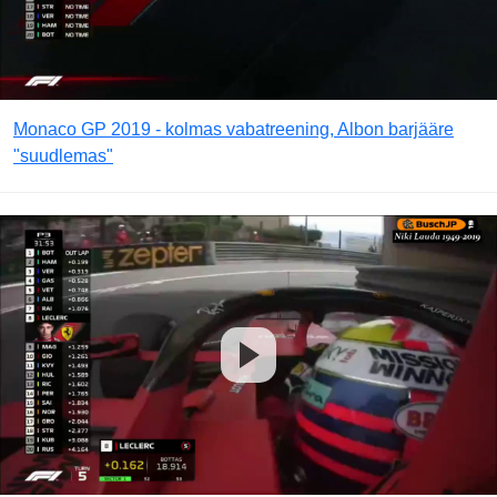
Monaco GP 2019 - kolmas vabatreening, Albon barjääre
"suudlemas"