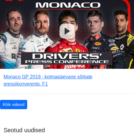
Monaco GP 2019 - kolmapäevane sõitjate
pressikonverents, F1
Kõik videod
Seotud uudised