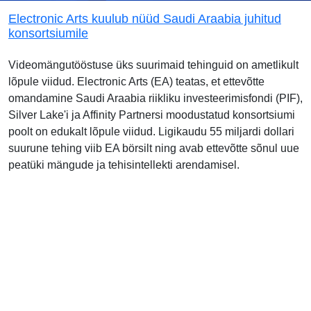
Electronic Arts kuulub nüüd Saudi Araabia juhitud
konsortsiumile
Videomängutööstuse üks suurimaid tehinguid on ametlikult
lõpule viidud. Electronic Arts (EA) teatas, et ettevõtte
omandamine Saudi Araabia riikliku investeerimisfondi (PIF),
Silver Lake'i ja Affinity Partnersi moodustatud konsortsiumi
poolt on edukalt lõpule viidud. Ligikaudu 55 miljardi dollari
suurune tehing viib EA börsilt ning avab ettevõtte sõnul uue
peatüki mängude ja tehisintellekti arendamisel.