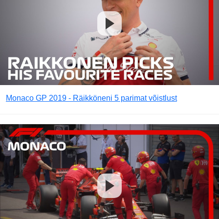
Monaco GP 2019 - Räikköneni 5 parimat võistlust