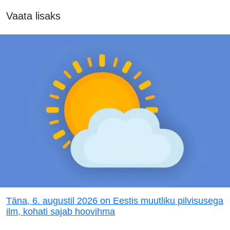
Vaata lisaks
Täna, 6. augustil 2026 on Eestis muutliku pilvisusega
ilm, kohati sajab hoovihma