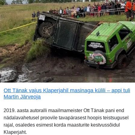
Ott Tänak vajus Klaperjahil masinaga külili – appi tuli
Martin Järveoja
2019. aasta autoralli maailmameister Ott Tänak pani end
nädalavahetusel proovile tavapärasest hoopis teistsugusel
rajal, osaledes esimest korda maasturite kestvussõidul
Klaperjaht.