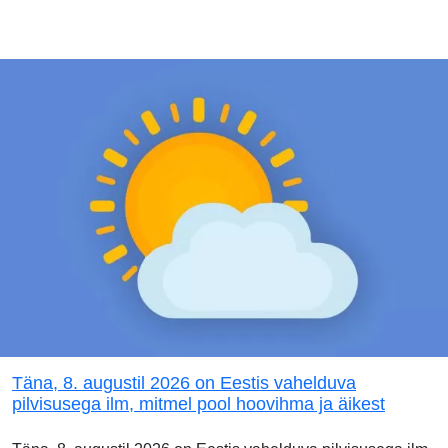
Täna, 8. augustil 2026 on Eestis vahelduva
pilvisusega ilm, mitmel pool hoovihma ja äikest