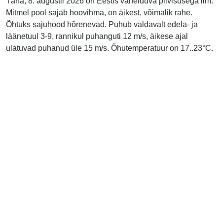
Täna, 8. augustil 2026 on Eestis vahelduva pilvisusega ilm.
Mitmel pool sajab hoovihma, on äikest, võimalik rahe.
Õhtuks sajuhood hõrenevad. Puhub valdavalt edela- ja
läänetuul 3-9, rannikul puhanguti 12 m/s, äikese ajal
ulatuvad puhanud üle 15 m/s. Õhutemperatuur on 17..23°C.