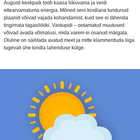
Augusti keskpaik toob kaasa liikuvama ja veidi
ettearvamatuma energia. Mõned seni kindlana tundunud
plaanid võivad vajada kohandamist, kuid see ei tähenda
tingimata tagasilööki. Vastupidi – ootamatud muutused
võivad avada võimalusi, mida varem ei osanud märgata.
Oluline on säilitada avatud meel ja mitte klammerduda liiga
tugevalt ühe kindla lahenduse külge.