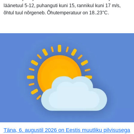
läänetuul 5-12, puhanguti kuni 15, rannikul kuni 17 m/s,
õhtul tuul nõrgeneb. Õhutemperatuur on 18..23°C.
Täna, 6. augustil 2026 on Eestis muutliku pilvisusega