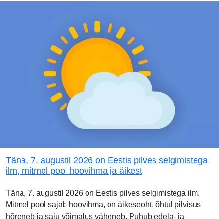
Täna, 7. augustil 2026 on Eestis pilves selgimistega
ilm, mitmel pool hoovihma ja äikest
Täna, 7. augustil 2026 on Eestis pilves selgimistega ilm.
Mitmel pool sajab hoovihma, on äikeseoht, õhtul pilvisus
hõreneb ja saju võimalus väheneb. Puhub edela- ja