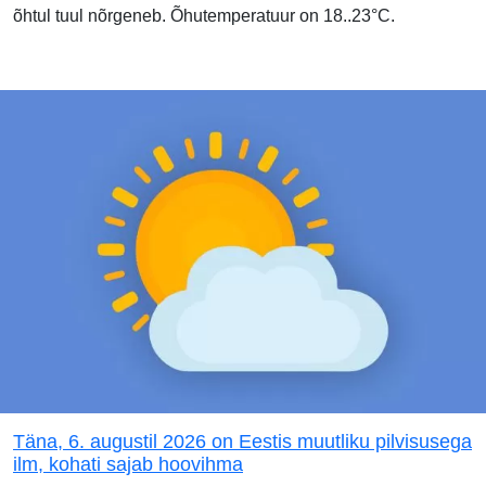
õhtul tuul nõrgeneb. Õhutemperatuur on 18..23°C.
Täna, 6. augustil 2026 on Eestis muutliku pilvisusega
ilm, kohati sajab hoovihma