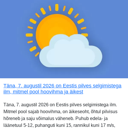
Täna, 7. augustil 2026 on Eestis pilves selgimistega
ilm, mitmel pool hoovihma ja äikest
Täna, 7. augustil 2026 on Eestis pilves selgimistega ilm.
Mitmel pool sajab hoovihma, on äikeseoht, õhtul pilvisus
hõreneb ja saju võimalus väheneb. Puhub edela- ja
läänetuul 5-12, puhanguti kuni 15, rannikul kuni 17 m/s,