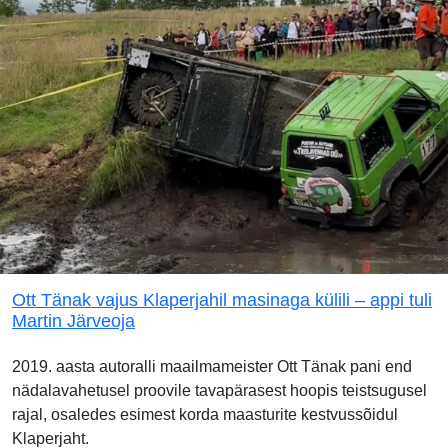
Ott Tänak vajus Klaperjahil masinaga külili – appi tuli
Martin Järveoja
2019. aasta autoralli maailmameister Ott Tänak pani end
nädalavahetusel proovile tavapärasest hoopis teistsugusel
rajal, osaledes esimest korda maasturite kestvussõidul
Klaperjaht.