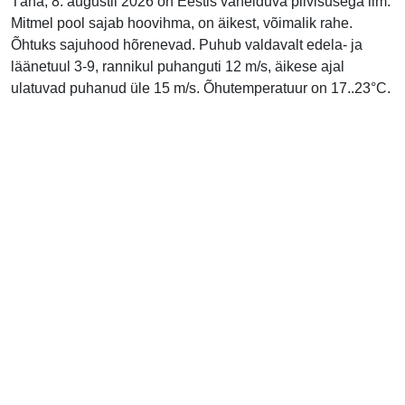
Täna, 8. augustil 2026 on Eestis vahelduva pilvisusega ilm.
Mitmel pool sajab hoovihma, on äikest, võimalik rahe.
Õhtuks sajuhood hõrenevad. Puhub valdavalt edela- ja
läänetuul 3-9, rannikul puhanguti 12 m/s, äikese ajal
ulatuvad puhanud üle 15 m/s. Õhutemperatuur on 17..23°C.