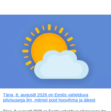
Täna, 8. augustil 2026 on Eestis vahelduva
pilvisusega ilm, mitmel pool hoovihma ja äikest