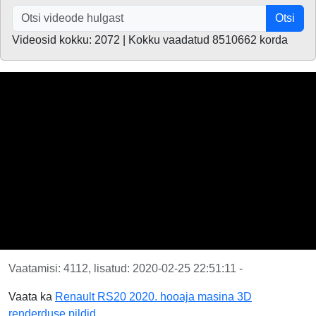
Otsi
Videosid kokku: 2072 | Kokku vaadatud 8510662 korda
Vaatamisi: 4112, lisatud: 2020-02-25 22:51:11 -
Vaata ka
Renault RS20 2020. hooaja masina 3D
renderduse pildid