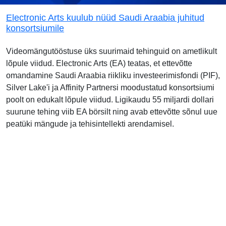
Electronic Arts kuulub nüüd Saudi Araabia juhitud
konsortsiumile
Videomängutööstuse üks suurimaid tehinguid on ametlikult
lõpule viidud. Electronic Arts (EA) teatas, et ettevõtte
omandamine Saudi Araabia riikliku investeerimisfondi (PIF),
Silver Lake'i ja Affinity Partnersi moodustatud konsortsiumi
poolt on edukalt lõpule viidud. Ligikaudu 55 miljardi dollari
suurune tehing viib EA börsilt ning avab ettevõtte sõnul uue
peatüki mängude ja tehisintellekti arendamisel.