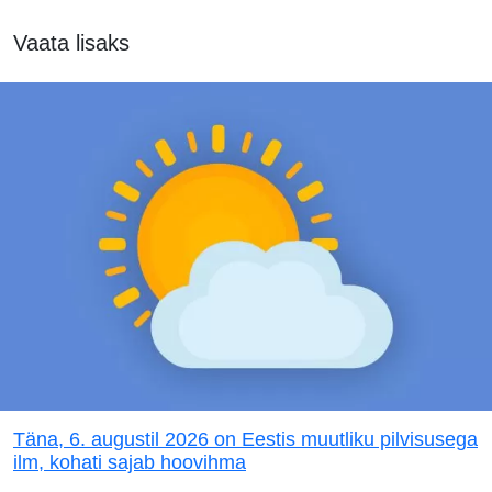
Vaata lisaks
Täna, 6. augustil 2026 on Eestis muutliku pilvisusega
ilm, kohati sajab hoovihma