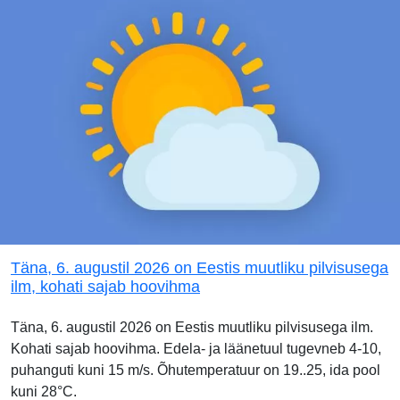
Täna, 6. augustil 2026 on Eestis muutliku pilvisusega
ilm, kohati sajab hoovihma
Täna, 6. augustil 2026 on Eestis muutliku pilvisusega ilm.
Kohati sajab hoovihma. Edela- ja läänetuul tugevneb 4-10,
puhanguti kuni 15 m/s. Õhutemperatuur on 19..25, ida pool
kuni 28°C.