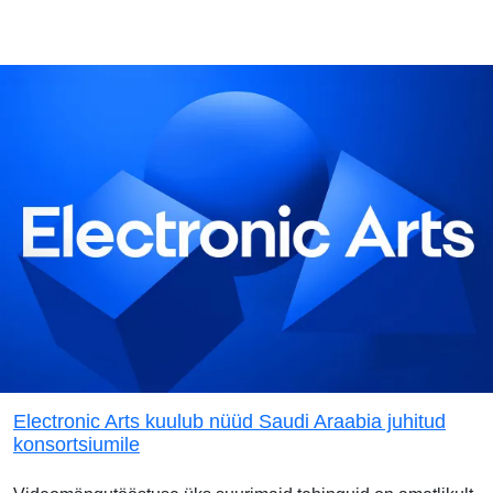
Electronic Arts kuulub nüüd Saudi Araabia juhitud
konsortsiumile