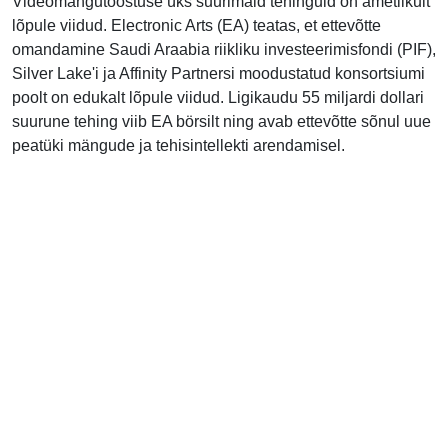
Videomängutööstuse üks suurimaid tehinguid on ametlikult
lõpule viidud. Electronic Arts (EA) teatas, et ettevõtte
omandamine Saudi Araabia riikliku investeerimisfondi (PIF),
Silver Lake'i ja Affinity Partnersi moodustatud konsortsiumi
poolt on edukalt lõpule viidud. Ligikaudu 55 miljardi dollari
suurune tehing viib EA börsilt ning avab ettevõtte sõnul uue
peatüki mängude ja tehisintellekti arendamisel.