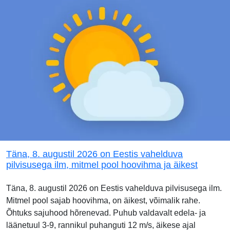
Täna, 8. augustil 2026 on Eestis vahelduva
pilvisusega ilm, mitmel pool hoovihma ja äikest
Täna, 8. augustil 2026 on Eestis vahelduva pilvisusega ilm.
Mitmel pool sajab hoovihma, on äikest, võimalik rahe.
Õhtuks sajuhood hõrenevad. Puhub valdavalt edela- ja
läänetuul 3-9, rannikul puhanguti 12 m/s, äikese ajal