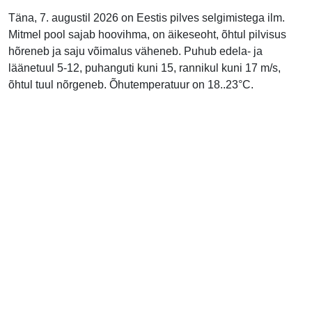
Täna, 7. augustil 2026 on Eestis pilves selgimistega ilm.
Mitmel pool sajab hoovihma, on äikeseoht, õhtul pilvisus
hõreneb ja saju võimalus väheneb. Puhub edela- ja
läänetuul 5-12, puhanguti kuni 15, rannikul kuni 17 m/s,
õhtul tuul nõrgeneb. Õhutemperatuur on 18..23°C.