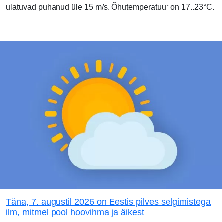
ulatuvad puhanud üle 15 m/s. Õhutemperatuur on 17..23°C.
Täna, 7. augustil 2026 on Eestis pilves selgimistega
ilm, mitmel pool hoovihma ja äikest