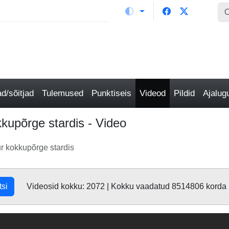
/sõitjad
Tulemused
Punktiseis
Videod
Pildid
Ajalu
upõrge stardis - Video
 kokkupõrge stardis
tsi
Videosid kokku: 2072 | Kokku vaadatud 8514806 korda