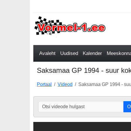
Avaleht
Uudised
Kalender
Meeskonnad
Saksamaa GP 1994 - suur kokk
Portaal
Videod
Saksamaa GP 1994 - suur
O