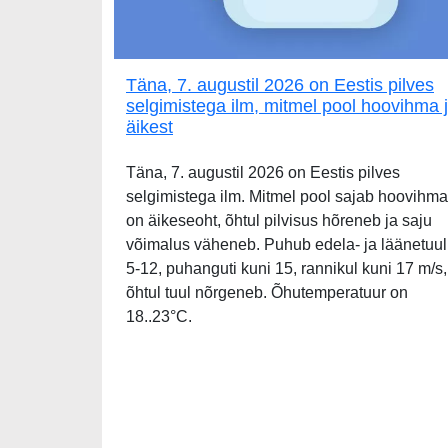
Täna, 7. augustil 2026 on Eestis pilves
selgimistega ilm, mitmel pool hoovihma 
äikest
Täna, 7. augustil 2026 on Eestis pilves
selgimistega ilm. Mitmel pool sajab hoovihma
on äikeseoht, õhtul pilvisus hõreneb ja saju
võimalus väheneb. Puhub edela- ja läänetuul
5-12, puhanguti kuni 15, rannikul kuni 17 m/s,
õhtul tuul nõrgeneb. Õhutemperatuur on
18..23°C.