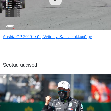
Austria GP 2020 - sõit, Vetteli ja Sainzi kokkupõrge
Seotud uudised