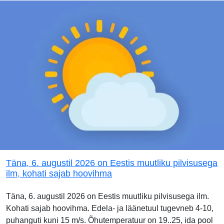
Täna, 6. augustil 2026 on Eestis muutliku pilvisusega
ilm, kohati sajab hoovihma
Täna, 6. augustil 2026 on Eestis muutliku pilvisusega ilm.
Kohati sajab hoovihma. Edela- ja läänetuul tugevneb 4-10,
puhanguti kuni 15 m/s. Õhutemperatuur on 19..25, ida pool