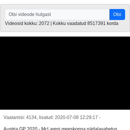
Otsi
Videosid kokku: 2072 | Kokku vaadatud 8517391 korda
Vaatamisi: 4134, lisatud: 2020-07-08 12:29:17 -
Austria GP 2020 - McLareni meeskonna nädalavahetus