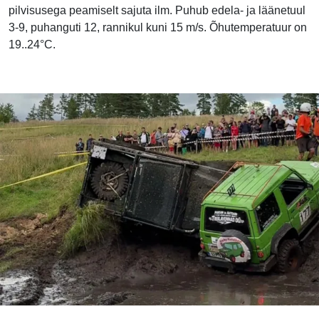
pilvisusega peamiselt sajuta ilm. Puhub edela- ja läänetuul
3-9, puhanguti 12, rannikul kuni 15 m/s. Õhutemperatuur on
19..24°C.