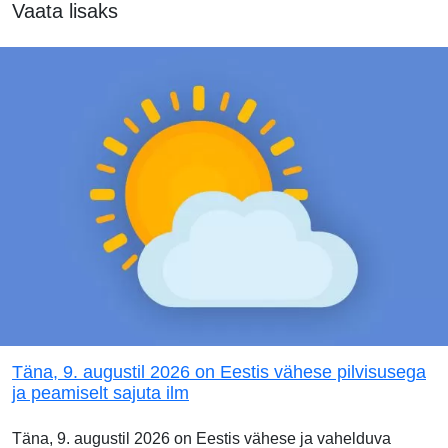
Vaata lisaks
Täna, 9. augustil 2026 on Eestis vähese pilvisusega
ja peamiselt sajuta ilm
Täna, 9. augustil 2026 on Eestis vähese ja vahelduva