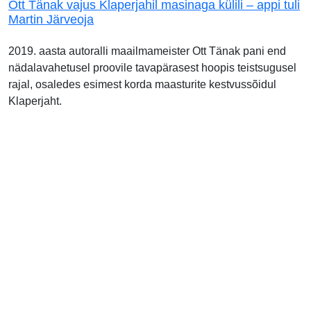
Ott Tänak vajus Klaperjahil masinaga külili – appi tuli
Martin Järveoja
2019. aasta autoralli maailmameister Ott Tänak pani end
nädalavahetusel proovile tavapärasest hoopis teistsugusel
rajal, osaledes esimest korda maasturite kestvussõidul
Klaperjaht.