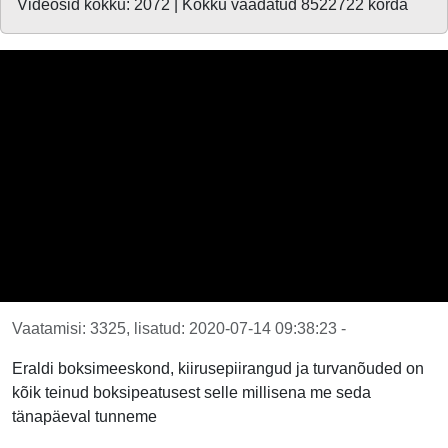
Videosid kokku: 2072 | Kokku vaadatud 8522722 korda
Vaatamisi: 3325, lisatud: 2020-07-14 09:38:23 -
Eraldi boksimeeskond, kiirusepiirangud ja turvanõuded on
kõik teinud boksipeatusest selle millisena me seda
tänapäeval tunneme