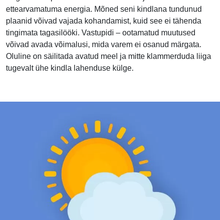
ettearvamatuma energia. Mõned seni kindlana tundunud
plaanid võivad vajada kohandamist, kuid see ei tähenda
tingimata tagasilööki. Vastupidi – ootamatud muutused
võivad avada võimalusi, mida varem ei osanud märgata.
Oluline on säilitada avatud meel ja mitte klammerduda liiga
tugevalt ühe kindla lahenduse külge.