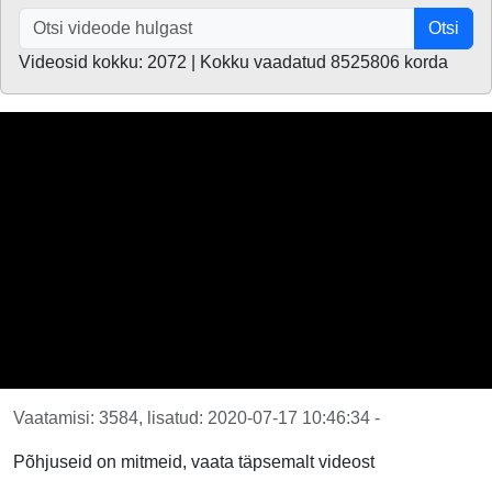
Otsi
Videosid kokku: 2072 | Kokku vaadatud 8525806 korda
Vaatamisi: 3584, lisatud: 2020-07-17 10:46:34 -
Põhjuseid on mitmeid, vaata täpsemalt videost