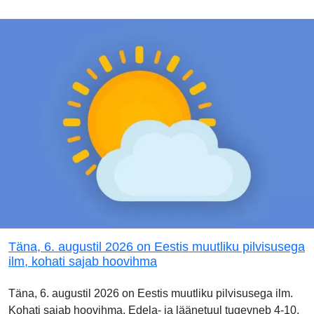
Täna, 6. augustil 2026 on Eestis muutliku pilvisusega
ilm, kohati sajab hoovihma
Täna, 6. augustil 2026 on Eestis muutliku pilvisusega ilm.
Kohati sajab hoovihma. Edela- ja läänetuul tugevneb 4-10,