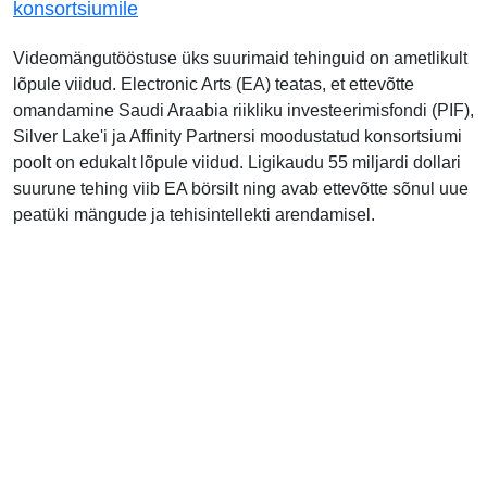
konsortsiumile
Videomängutööstuse üks suurimaid tehinguid on ametlikult
lõpule viidud. Electronic Arts (EA) teatas, et ettevõtte
omandamine Saudi Araabia riikliku investeerimisfondi (PIF),
Silver Lake'i ja Affinity Partnersi moodustatud konsortsiumi
poolt on edukalt lõpule viidud. Ligikaudu 55 miljardi dollari
suurune tehing viib EA börsilt ning avab ettevõtte sõnul uue
peatüki mängude ja tehisintellekti arendamisel.