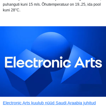
puhanguti kuni 15 m/s. Õhutemperatuur on 19..25, ida pool
kuni 28°C.
Electronic Arts kuulub nüüd Saudi Araabia juhitud