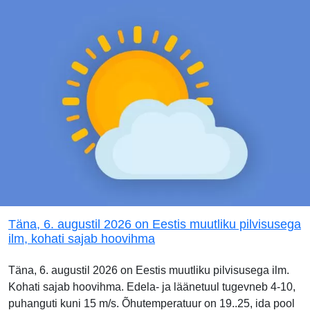
Täna, 6. augustil 2026 on Eestis muutliku pilvisusega
ilm, kohati sajab hoovihma
Täna, 6. augustil 2026 on Eestis muutliku pilvisusega ilm.
Kohati sajab hoovihma. Edela- ja läänetuul tugevneb 4-10,
puhanguti kuni 15 m/s. Õhutemperatuur on 19..25, ida pool