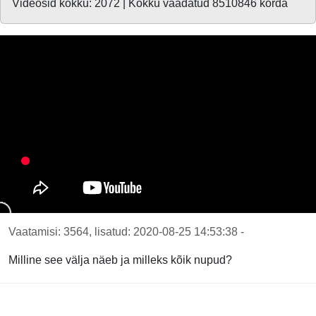
Videosid kokku: 2072 | Kokku vaadatud 8510846 korda
Vaatamisi: 3564, lisatud: 2020-08-25 14:53:38 -
Milline see välja näeb ja milleks kõik nupud?