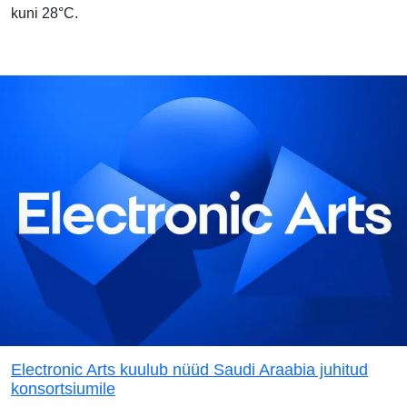
kuni 28°C.
Electronic Arts kuulub nüüd Saudi Araabia juhitud
konsortsiumile