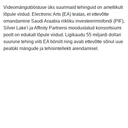
Videomängutööstuse üks suurimaid tehinguid on ametlikult
lõpule viidud. Electronic Arts (EA) teatas, et ettevõtte
omandamine Saudi Araabia riikliku investeerimisfondi (PIF),
Silver Lake'i ja Affinity Partnersi moodustatud konsortsiumi
poolt on edukalt lõpule viidud. Ligikaudu 55 miljardi dollari
suurune tehing viib EA börsilt ning avab ettevõtte sõnul uue
peatüki mängude ja tehisintellekti arendamisel.