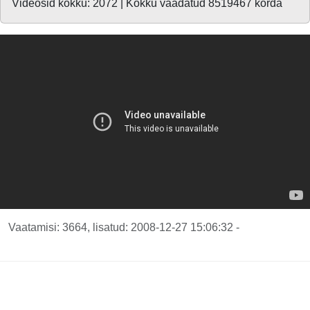
Videosid kokku: 2072 | Kokku vaadatud 8519467 korda
Vaatamisi: 3664, lisatud: 2008-12-27 15:06:32 -