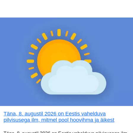
Täna, 8. augustil 2026 on Eestis vahelduva
pilvisusega ilm, mitmel pool hoovihma ja äikest