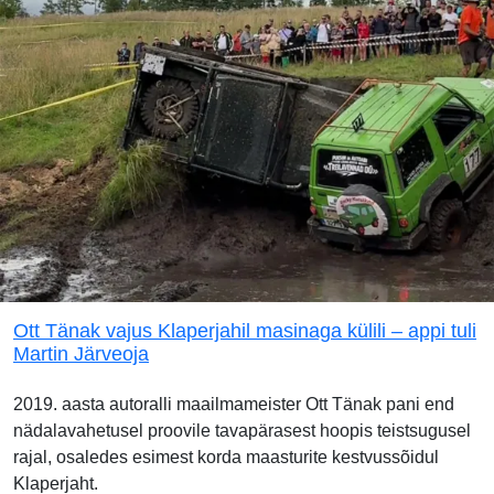
Ott Tänak vajus Klaperjahil masinaga külili – appi tuli
Martin Järveoja
2019. aasta autoralli maailmameister Ott Tänak pani end
nädalavahetusel proovile tavapärasest hoopis teistsugusel
rajal, osaledes esimest korda maasturite kestvussõidul
Klaperjaht.