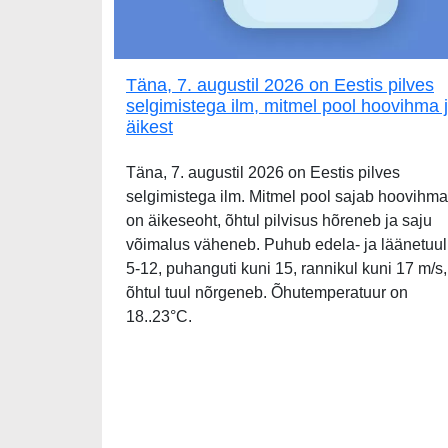
Täna, 7. augustil 2026 on Eestis pilves
selgimistega ilm, mitmel pool hoovihma 
äikest
Täna, 7. augustil 2026 on Eestis pilves
selgimistega ilm. Mitmel pool sajab hoovihma
on äikeseoht, õhtul pilvisus hõreneb ja saju
võimalus väheneb. Puhub edela- ja läänetuul
5-12, puhanguti kuni 15, rannikul kuni 17 m/s,
õhtul tuul nõrgeneb. Õhutemperatuur on
18..23°C.