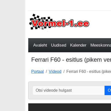
Avaleht
Uudised
Kalender
Meeskonnad
Ferrari F60 - esitlus (pikem ve
Portaal
Videod
Ferrari F60 - esitlus (pik
O