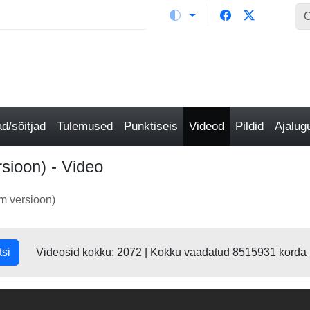
/sõitjad
Tulemused
Punktiseis
Videod
Pildid
Ajalu
rsioon) - Video
em versioon)
tsi
Videosid kokku: 2072 | Kokku vaadatud 8515931 korda