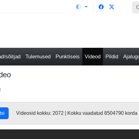
/sõitjad
Tulemused
Punktiseis
Videod
Pildid
Ajalu
ideo
t
tsi
Videosid kokku: 2072 | Kokku vaadatud 8504790 korda