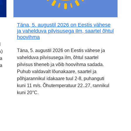
Täna, 5. augustil 2026 on Eestis vähese
ja vahelduva pilvisusega ilm, saartel õhtul
hoovihma
d
Täna, 5. augustil 2026 on Eestis vähese ja
A)
vahelduva pilvisusega ilm, õhtul saartel
ia
pilvisus tiheneb ja võib hoovihma sadada.
ja
Puhub valdavalt lõunakaare, saartel ja
põhjarannikul idakaare tuul 2-8, puhanguti
kuni 11 m/s. Õhutemperatuur 22..27, rannikul
kuni 20°C.