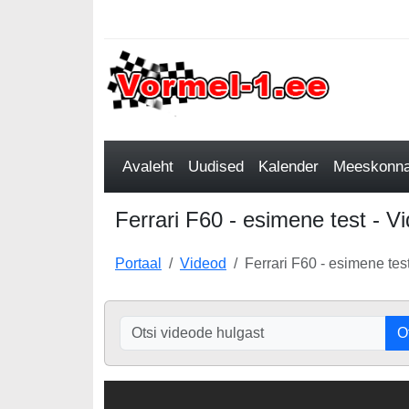
Avaleht
Uudised
Kalender
Meeskonnad
Ferrari F60 - esimene test - V
Portaal
Videod
Ferrari F60 - esimene tes
O