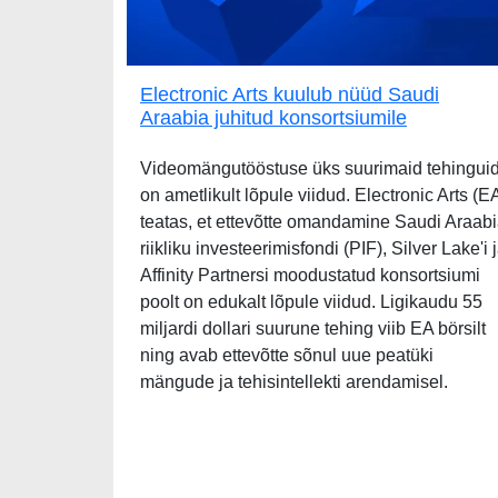
Electronic Arts kuulub nüüd Saudi
Araabia juhitud konsortsiumile
Videomängutööstuse üks suurimaid tehingui
on ametlikult lõpule viidud. Electronic Arts (E
teatas, et ettevõtte omandamine Saudi Araab
riikliku investeerimisfondi (PIF), Silver Lake'i 
Affinity Partnersi moodustatud konsortsiumi
poolt on edukalt lõpule viidud. Ligikaudu 55
miljardi dollari suurune tehing viib EA börsilt
ning avab ettevõtte sõnul uue peatüki
mängude ja tehisintellekti arendamisel.