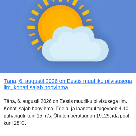
Täna, 6. augustil 2026 on Eestis muutliku pilvisusega
ilm, kohati sajab hoovihma
Täna, 6. augustil 2026 on Eestis muutliku pilvisusega ilm.
Kohati sajab hoovihma. Edela- ja läänetuul tugevneb 4-10,
puhanguti kuni 15 m/s. Õhutemperatuur on 19..25, ida pool
kuni 28°C.