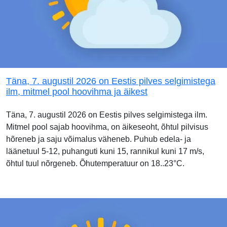
Täna, 7. augustil 2026 on Eestis pilves selgimistega
ilm, mitmel pool hoovihma ja äikest
Täna, 7. augustil 2026 on Eestis pilves selgimistega ilm.
Mitmel pool sajab hoovihma, on äikeseoht, õhtul pilvisus
hõreneb ja saju võimalus väheneb. Puhub edela- ja
läänetuul 5-12, puhanguti kuni 15, rannikul kuni 17 m/s,
õhtul tuul nõrgeneb. Õhutemperatuur on 18..23°C.