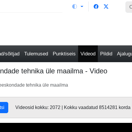
/sõitjad
Tulemused
Punktiseis
Videod
Pildid
Ajalu
ndade tehnika üle maailma - Video
meeskondade tehnika üle maailma
tsi
Videosid kokku: 2072 | Kokku vaadatud 8514281 korda