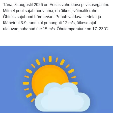
Täna, 8. augustil 2026 on Eestis vahelduva pilvisusega ilm.
Mitmel pool sajab hoovihma, on äikest, võimalik rahe.
Õhtuks sajuhood hõrenevad. Puhub valdavalt edela- ja
läänetuul 3-9, rannikul puhanguti 12 m/s, äikese ajal
ulatuvad puhanud üle 15 m/s. Õhutemperatuur on 17..23°C.