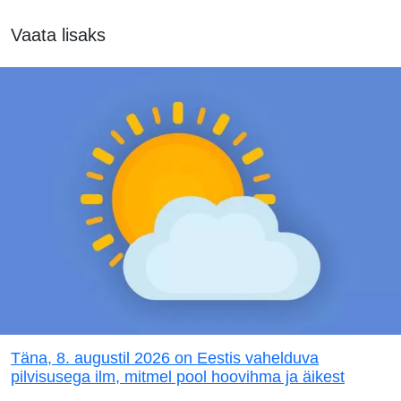
Vaata lisaks
Täna, 8. augustil 2026 on Eestis vahelduva
pilvisusega ilm, mitmel pool hoovihma ja äikest