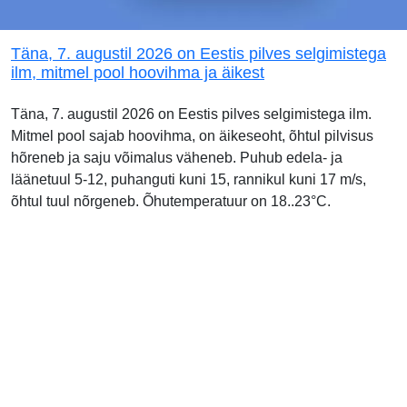
Täna, 7. augustil 2026 on Eestis pilves selgimistega
ilm, mitmel pool hoovihma ja äikest
Täna, 7. augustil 2026 on Eestis pilves selgimistega ilm.
Mitmel pool sajab hoovihma, on äikeseoht, õhtul pilvisus
hõreneb ja saju võimalus väheneb. Puhub edela- ja
läänetuul 5-12, puhanguti kuni 15, rannikul kuni 17 m/s,
õhtul tuul nõrgeneb. Õhutemperatuur on 18..23°C.