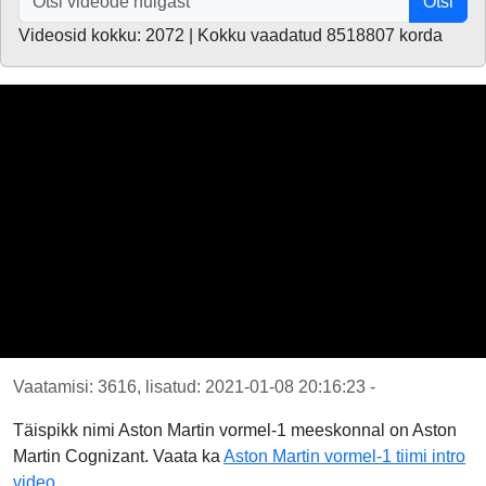
Otsi
Videosid kokku: 2072 | Kokku vaadatud 8518807 korda
Vaatamisi: 3616, lisatud: 2021-01-08 20:16:23 -
Täispikk nimi Aston Martin vormel-1 meeskonnal on Aston
Martin Cognizant. Vaata ka
Aston Martin vormel-1 tiimi intro
video