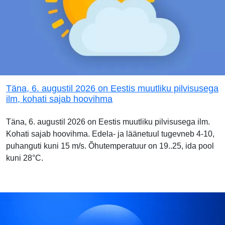
Täna, 6. augustil 2026 on Eestis muutliku pilvisusega
ilm, kohati sajab hoovihma
Täna, 6. augustil 2026 on Eestis muutliku pilvisusega ilm.
Kohati sajab hoovihma. Edela- ja läänetuul tugevneb 4-10,
puhanguti kuni 15 m/s. Õhutemperatuur on 19..25, ida pool
kuni 28°C.