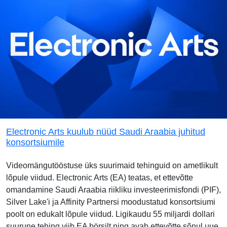
Electronic Arts kuulub nüüd Saudi Araabia juhitud
konsortsiumile
Videomängutööstuse üks suurimaid tehinguid on ametlikult
lõpule viidud. Electronic Arts (EA) teatas, et ettevõtte
omandamine Saudi Araabia riikliku investeerimisfondi (PIF),
Silver Lake'i ja Affinity Partnersi moodustatud konsortsiumi
poolt on edukalt lõpule viidud. Ligikaudu 55 miljardi dollari
suurune tehing viib EA börsilt ning avab ettevõtte sõnul uue