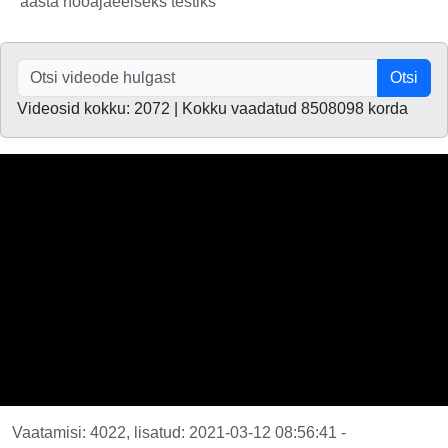
aasta hooajaeelseks testiks
Otsi
Videosid kokku: 2072 | Kokku vaadatud 8508098 korda
Vaatamisi: 4022, lisatud: 2021-03-12 08:56:41 -