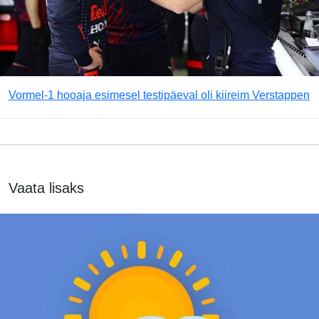
Vormel-1 hooaja esimesel testipäeval oli kiireim Verstappen
Vaata lisaks