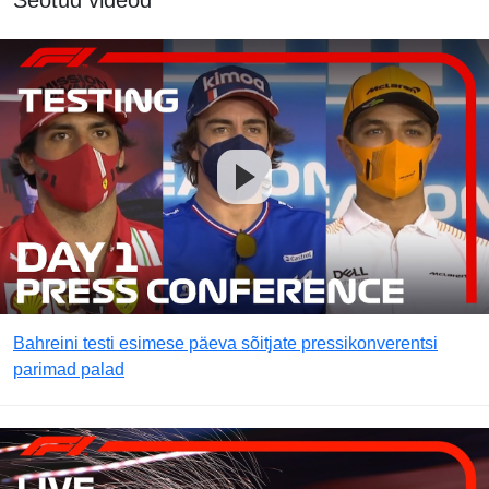
Seotud videod
Bahreini testi esimese päeva sõitjate pressikonverentsi
parimad palad