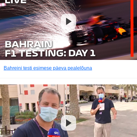
Bahreini testi esimese päeva pealelõuna