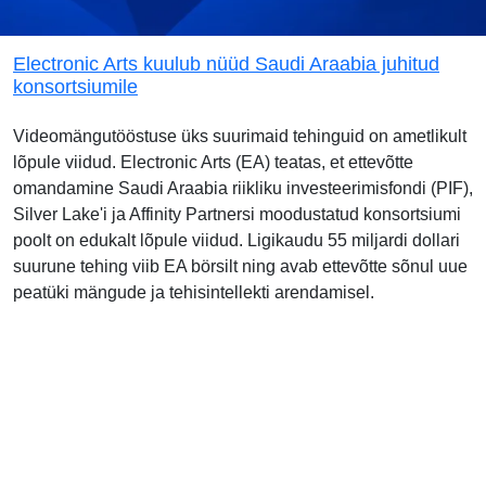
Electronic Arts kuulub nüüd Saudi Araabia juhitud
konsortsiumile
Videomängutööstuse üks suurimaid tehinguid on ametlikult
lõpule viidud. Electronic Arts (EA) teatas, et ettevõtte
omandamine Saudi Araabia riikliku investeerimisfondi (PIF),
Silver Lake'i ja Affinity Partnersi moodustatud konsortsiumi
poolt on edukalt lõpule viidud. Ligikaudu 55 miljardi dollari
suurune tehing viib EA börsilt ning avab ettevõtte sõnul uue
peatüki mängude ja tehisintellekti arendamisel.