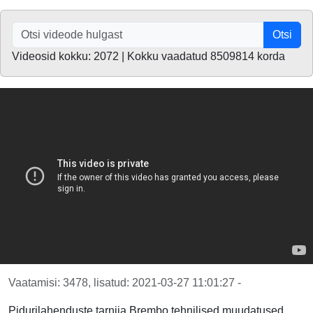
Otsi
Videosid kokku: 2072 | Kokku vaadatud 8509814 korda
Vaatamisi: 3478, lisatud: 2021-03-27 11:01:27 -
Pidurilahenduste tarnija Brembo tehnilised muudatused