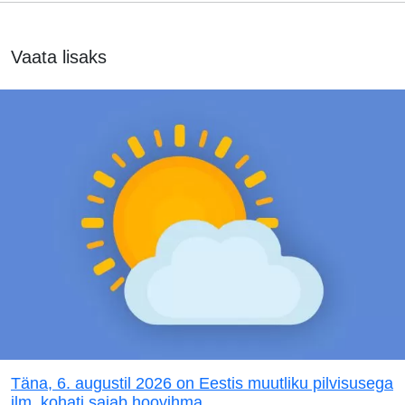
Vaata lisaks
Täna, 6. augustil 2026 on Eestis muutliku pilvisusega
ilm, kohati sajab hoovihma