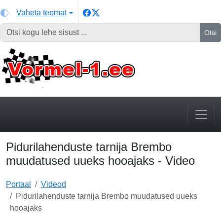
Vaheta teemat
Otsi
Pidurilahenduste tarnija Brembo
muudatused uueks hooajaks - Video
Portaal
Videod
Pidurilahenduste tarnija Brembo muudatused uueks
hooajaks