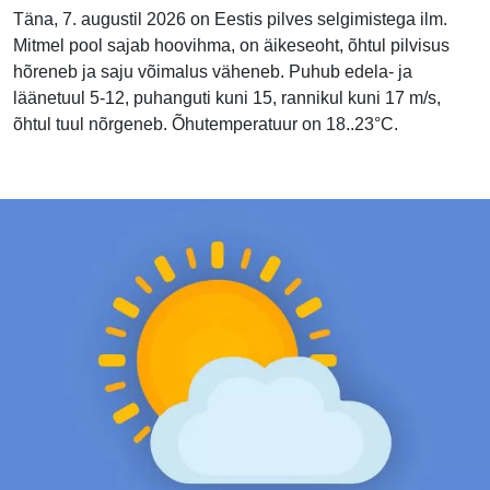
Täna, 7. augustil 2026 on Eestis pilves selgimistega ilm.
Mitmel pool sajab hoovihma, on äikeseoht, õhtul pilvisus
hõreneb ja saju võimalus väheneb. Puhub edela- ja
läänetuul 5-12, puhanguti kuni 15, rannikul kuni 17 m/s,
õhtul tuul nõrgeneb. Õhutemperatuur on 18..23°C.