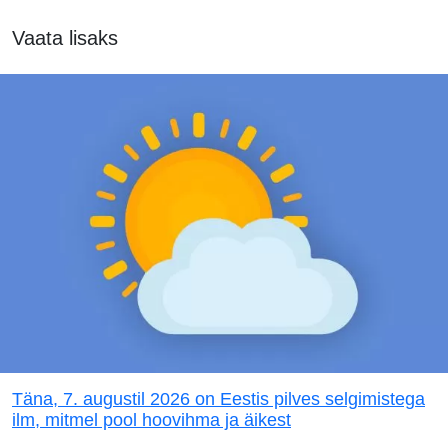
Vaata lisaks
Täna, 7. augustil 2026 on Eestis pilves selgimistega
ilm, mitmel pool hoovihma ja äikest