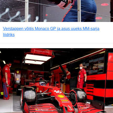
Verstappen võitis Monaco GP ja asus uueks MM-sarja
liidriks