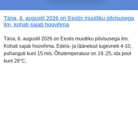
Täna, 6. augustil 2026 on Eestis muutliku pilvisusega
ilm, kohati sajab hoovihma
Täna, 6. augustil 2026 on Eestis muutliku pilvisusega ilm.
Kohati sajab hoovihma. Edela- ja läänetuul tugevneb 4-10,
puhanguti kuni 15 m/s. Õhutemperatuur on 19..25, ida pool
kuni 28°C.