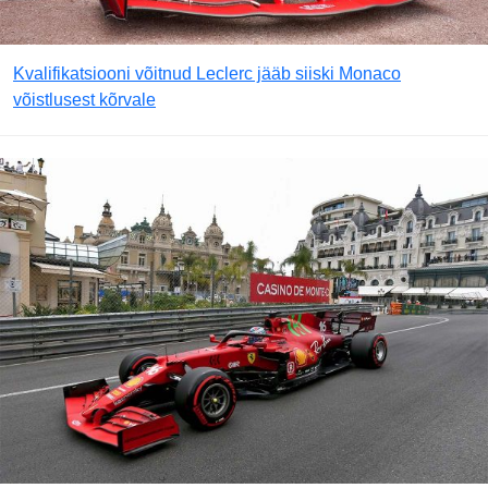
Kvalifikatsiooni võitnud Leclerc jääb siiski Monaco
võistlusest kõrvale