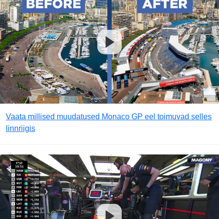
Vaata millised muudatused Monaco GP eel toimuvad selles
linnriigis