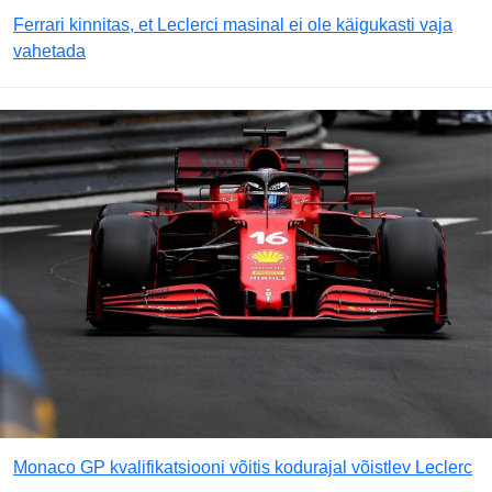
Ferrari kinnitas, et Leclerci masinal ei ole käigukasti vaja
vahetada
Monaco GP kvalifikatsiooni võitis kodurajal võistlev Leclerc