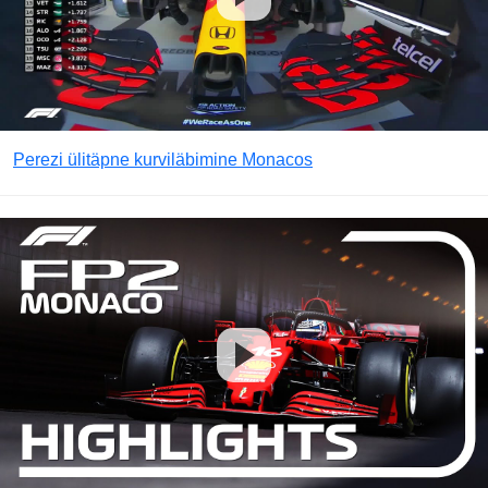
Perezi ülitäpne kurviläbimine Monacos