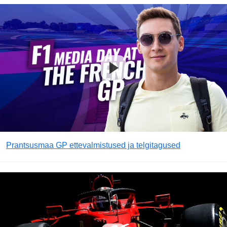
Prantsusmaa GP ettevalmistused ja telgitagused