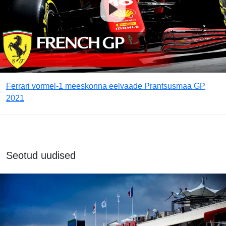
Ferrari vormel-1 meeskonna eelvaade Prantsusmaa GP
2021
Seotud uudised