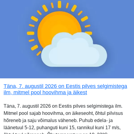
Täna, 7. augustil 2026 on Eestis pilves selgimistega
ilm, mitmel pool hoovihma ja äikest
Täna, 7. augustil 2026 on Eestis pilves selgimistega ilm.
Mitmel pool sajab hoovihma, on äikeseoht, õhtul pilvisus
hõreneb ja saju võimalus väheneb. Puhub edela- ja
läänetuul 5-12, puhanguti kuni 15, rannikul kuni 17 m/s,