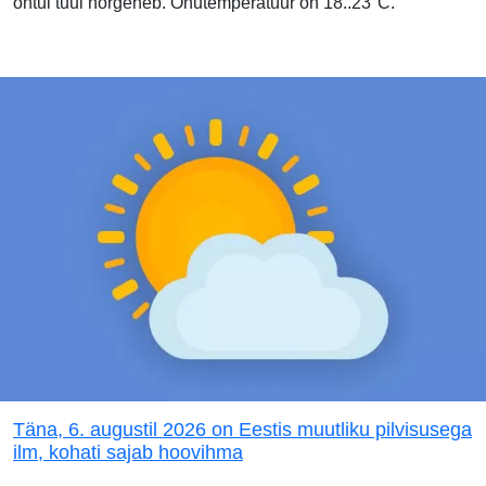
õhtul tuul nõrgeneb. Õhutemperatuur on 18..23°C.
Täna, 6. augustil 2026 on Eestis muutliku pilvisusega
ilm, kohati sajab hoovihma