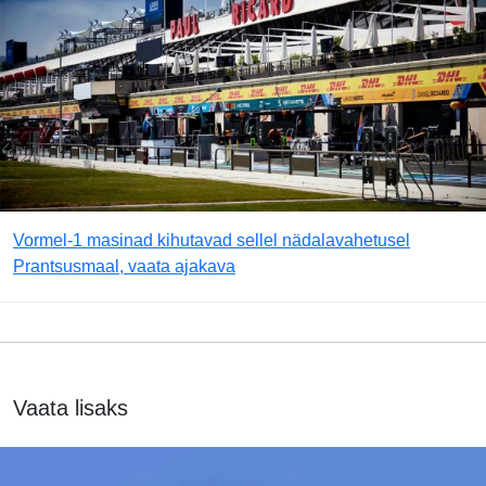
Vormel-1 masinad kihutavad sellel nädalavahetusel
Prantsusmaal, vaata ajakava
Vaata lisaks