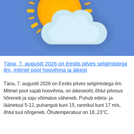
Täna, 7. augustil 2026 on Eestis pilves selgimistega
ilm, mitmel pool hoovihma ja äikest
Täna, 7. augustil 2026 on Eestis pilves selgimistega ilm.
Mitmel pool sajab hoovihma, on äikeseoht, õhtul pilvisus
hõreneb ja saju võimalus väheneb. Puhub edela- ja
läänetuul 5-12, puhanguti kuni 15, rannikul kuni 17 m/s,
õhtul tuul nõrgeneb. Õhutemperatuur on 18..23°C.