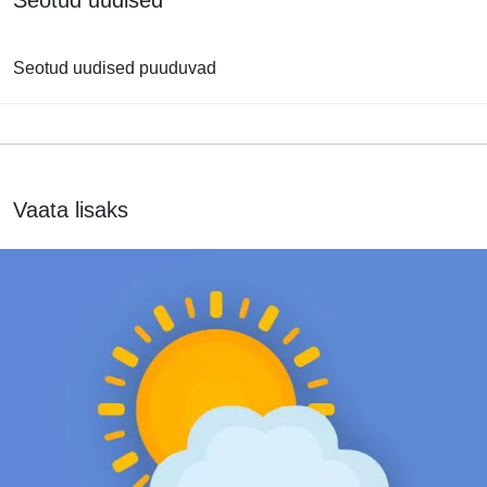
Seotud uudised
Seotud uudised puuduvad
Vaata lisaks