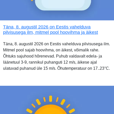
Täna, 8. augustil 2026 on Eestis vahelduva
pilvisusega ilm, mitmel pool hoovihma ja äikest
Täna, 8. augustil 2026 on Eestis vahelduva pilvisusega ilm.
Mitmel pool sajab hoovihma, on äikest, võimalik rahe.
Õhtuks sajuhood hõrenevad. Puhub valdavalt edela- ja
läänetuul 3-9, rannikul puhanguti 12 m/s, äikese ajal
ulatuvad puhanud üle 15 m/s. Õhutemperatuur on 17..23°C.