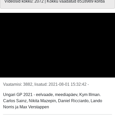
Videosid kokku: 2072 | Kokku vaadatud 8518989 korda
Vaatamisi: 3882, lisatud: 2021-08-01 15:32:42 -
Ungari GP 2021 - eelvaade, meediapäev, Kym Illman.
Carlos Sainz, Nikita Mazepin, Daniel Ricciardo, Lando
Norris ja Max Verstappen