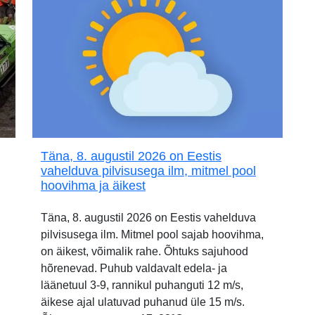
Täna, 8. augustil 2026 on Eestis
vahelduva pilvisusega ilm, mitmel pool
hoovihma ja äikest
Täna, 8. augustil 2026 on Eestis vahelduva
pilvisusega ilm. Mitmel pool sajab hoovihma,
on äikest, võimalik rahe. Õhtuks sajuhood
hõrenevad. Puhub valdavalt edela- ja
läänetuul 3-9, rannikul puhanguti 12 m/s,
äikese ajal ulatuvad puhanud üle 15 m/s.