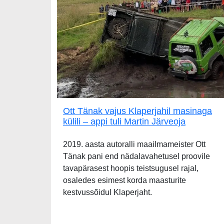
Ott Tänak vajus Klaperjahil masinaga
külili – appi tuli Martin Järveoja
2019. aasta autoralli maailmameister Ott
Tänak pani end nädalavahetusel proovile
tavapärasest hoopis teistsugusel rajal,
osaledes esimest korda maasturite
kestvussõidul Klaperjaht.