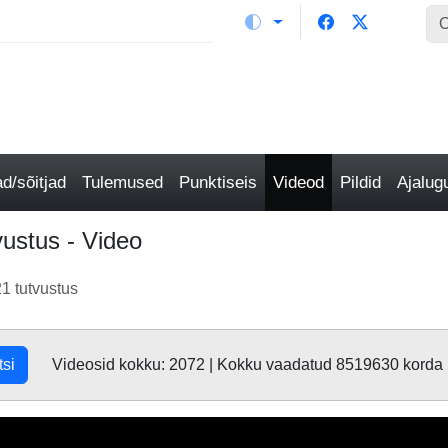
/sõitjad
Tulemused
Punktiseis
Videod
Pildid
Ajalu
vustus - Video
1 tutvustus
tsi
Videosid kokku: 2072 | Kokku vaadatud 8519630 korda