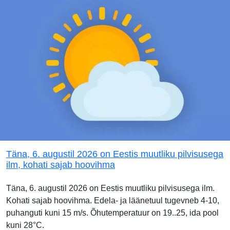
Täna, 6. augustil 2026 on Eestis muutliku pilvisusega
ilm, kohati sajab hoovihma
Täna, 6. augustil 2026 on Eestis muutliku pilvisusega ilm.
Kohati sajab hoovihma. Edela- ja läänetuul tugevneb 4-10,
puhanguti kuni 15 m/s. Õhutemperatuur on 19..25, ida pool
kuni 28°C.