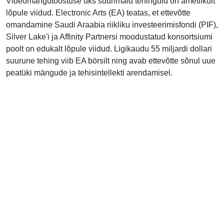
Videomängutööstuse üks suurimaid tehinguid on ametlikult
lõpule viidud. Electronic Arts (EA) teatas, et ettevõtte
omandamine Saudi Araabia riikliku investeerimisfondi (PIF),
Silver Lake'i ja Affinity Partnersi moodustatud konsortsiumi
poolt on edukalt lõpule viidud. Ligikaudu 55 miljardi dollari
suurune tehing viib EA börsilt ning avab ettevõtte sõnul uue
peatüki mängude ja tehisintellekti arendamisel.