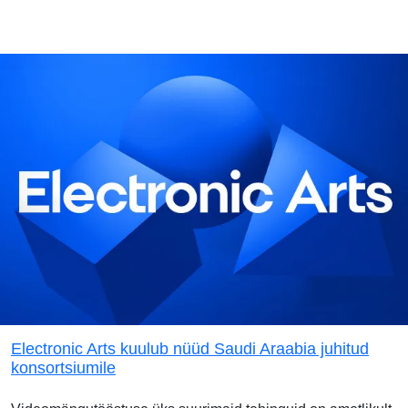
Electronic Arts kuulub nüüd Saudi Araabia juhitud
konsortsiumile