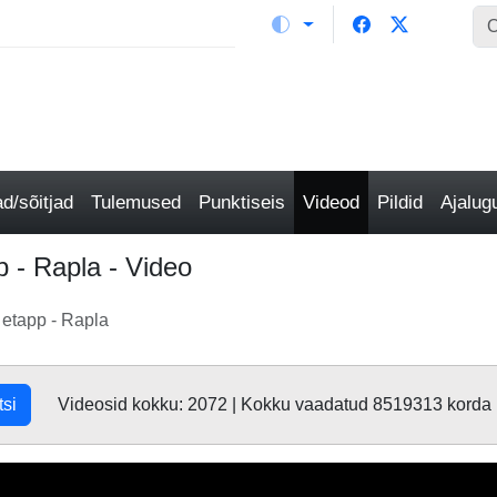
/sõitjad
Tulemused
Punktiseis
Videod
Pildid
Ajalu
 - Rapla - Video
 etapp - Rapla
tsi
Videosid kokku: 2072 | Kokku vaadatud 8519313 korda