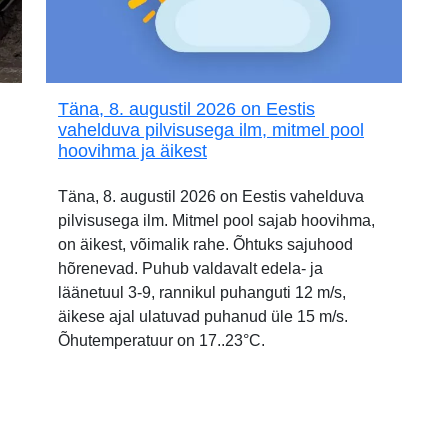
Täna, 8. augustil 2026 on Eestis
vahelduva pilvisusega ilm, mitmel pool
hoovihma ja äikest
Täna, 8. augustil 2026 on Eestis vahelduva
pilvisusega ilm. Mitmel pool sajab hoovihma,
on äikest, võimalik rahe. Õhtuks sajuhood
hõrenevad. Puhub valdavalt edela- ja
läänetuul 3-9, rannikul puhanguti 12 m/s,
äikese ajal ulatuvad puhanud üle 15 m/s.
Õhutemperatuur on 17..23°C.