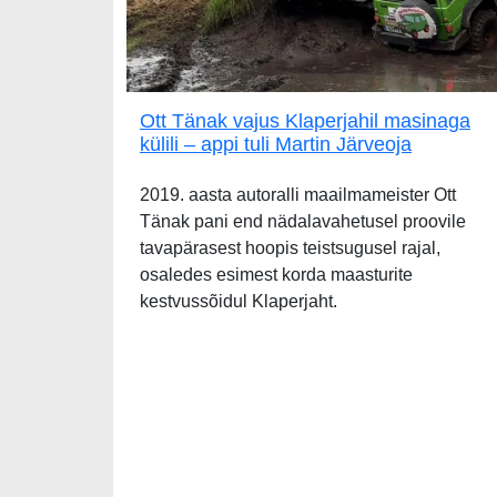
Ott Tänak vajus Klaperjahil masinaga
külili – appi tuli Martin Järveoja
2019. aasta autoralli maailmameister Ott
Tänak pani end nädalavahetusel proovile
tavapärasest hoopis teistsugusel rajal,
osaledes esimest korda maasturite
kestvussõidul Klaperjaht.