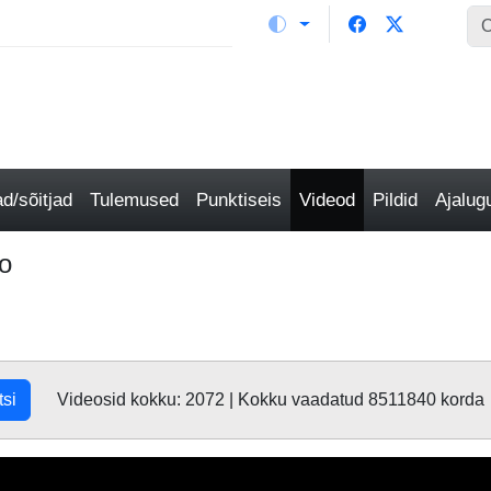
/sõitjad
Tulemused
Punktiseis
Videod
Pildid
Ajalu
o
tsi
Videosid kokku: 2072 | Kokku vaadatud 8511840 korda