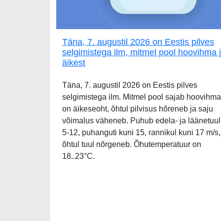
Täna, 7. augustil 2026 on Eestis pilves
selgimistega ilm, mitmel pool hoovihma 
äikest
Täna, 7. augustil 2026 on Eestis pilves
selgimistega ilm. Mitmel pool sajab hoovihma
on äikeseoht, õhtul pilvisus hõreneb ja saju
võimalus väheneb. Puhub edela- ja läänetuul
5-12, puhanguti kuni 15, rannikul kuni 17 m/s,
õhtul tuul nõrgeneb. Õhutemperatuur on
18..23°C.