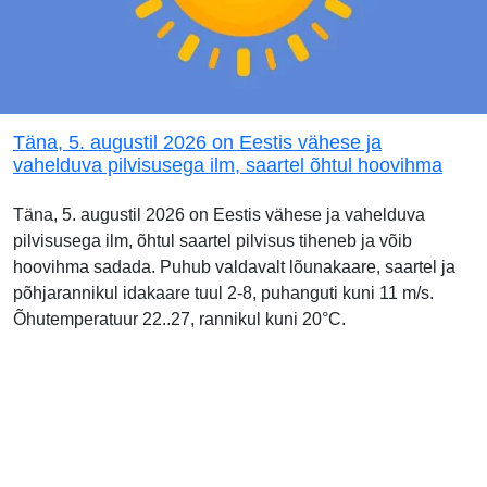
Täna, 5. augustil 2026 on Eestis vähese ja
vahelduva pilvisusega ilm, saartel õhtul hoovihma
Täna, 5. augustil 2026 on Eestis vähese ja vahelduva
pilvisusega ilm, õhtul saartel pilvisus tiheneb ja võib
hoovihma sadada. Puhub valdavalt lõunakaare, saartel ja
põhjarannikul idakaare tuul 2-8, puhanguti kuni 11 m/s.
Õhutemperatuur 22..27, rannikul kuni 20°C.