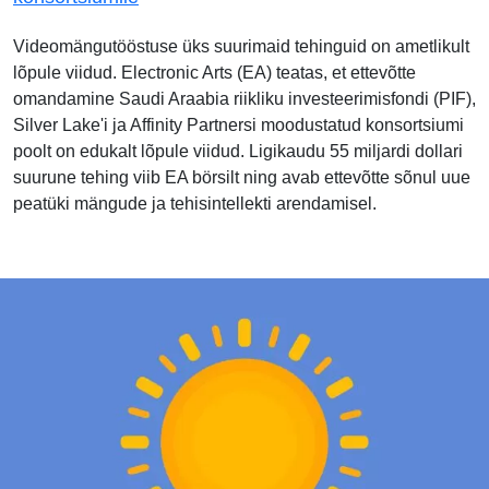
Videomängutööstuse üks suurimaid tehinguid on ametlikult
lõpule viidud. Electronic Arts (EA) teatas, et ettevõtte
omandamine Saudi Araabia riikliku investeerimisfondi (PIF),
Silver Lake'i ja Affinity Partnersi moodustatud konsortsiumi
poolt on edukalt lõpule viidud. Ligikaudu 55 miljardi dollari
suurune tehing viib EA börsilt ning avab ettevõtte sõnul uue
peatüki mängude ja tehisintellekti arendamisel.