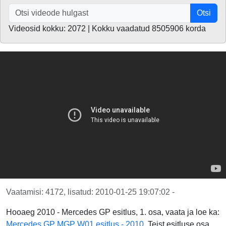
Otsi
Videosid kokku: 2072 | Kokku vaadatud 8505906 korda
Vaatamisi: 4172, lisatud: 2010-01-25 19:07:02 -
Hooaeg 2010 - Mercedes GP esitlus, 1. osa, vaata ja loe ka:
Mercedes GP MGP W01 esitlus - 2010
. Teist esitluse osa