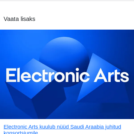
Vaata lisaks
Electronic Arts kuulub nüüd Saudi Araabia juhitud
konsortsiumile