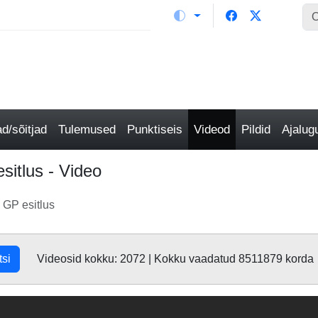
/sõitjad
Tulemused
Punktiseis
Videod
Pildid
Ajalu
itlus - Video
GP esitlus
tsi
Videosid kokku: 2072 | Kokku vaadatud 8511879 korda