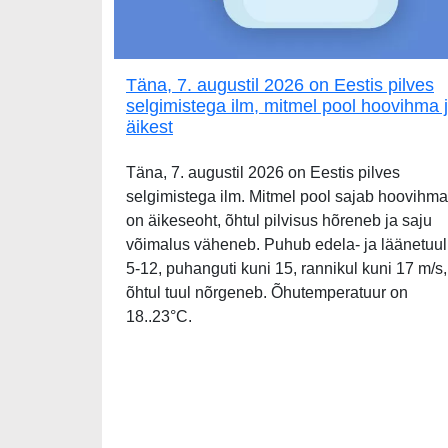
Täna, 7. augustil 2026 on Eestis pilves
selgimistega ilm, mitmel pool hoovihma 
äikest
Täna, 7. augustil 2026 on Eestis pilves
selgimistega ilm. Mitmel pool sajab hoovihma
on äikeseoht, õhtul pilvisus hõreneb ja saju
võimalus väheneb. Puhub edela- ja läänetuul
5-12, puhanguti kuni 15, rannikul kuni 17 m/s,
õhtul tuul nõrgeneb. Õhutemperatuur on
18..23°C.