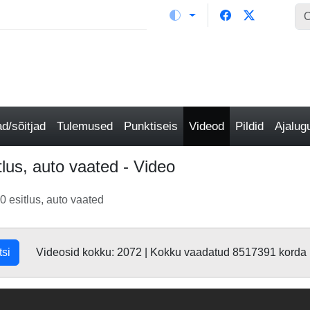
/sõitjad
Tulemused
Punktiseis
Videod
Pildid
Ajalu
lus, auto vaated - Video
 esitlus, auto vaated
tsi
Videosid kokku: 2072 | Kokku vaadatud 8517391 korda