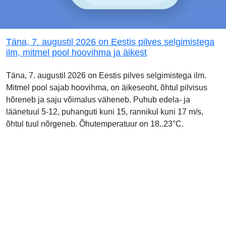
Täna, 7. augustil 2026 on Eestis pilves selgimistega
ilm, mitmel pool hoovihma ja äikest
Täna, 7. augustil 2026 on Eestis pilves selgimistega ilm.
Mitmel pool sajab hoovihma, on äikeseoht, õhtul pilvisus
hõreneb ja saju võimalus väheneb. Puhub edela- ja
läänetuul 5-12, puhanguti kuni 15, rannikul kuni 17 m/s,
õhtul tuul nõrgeneb. Õhutemperatuur on 18..23°C.