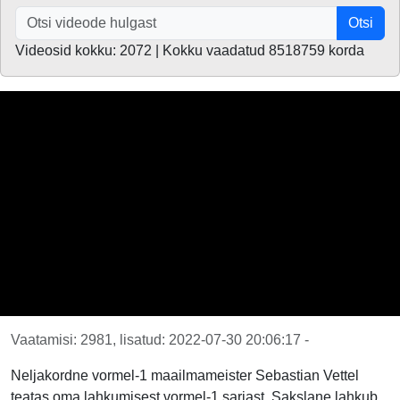
Otsi
Videosid kokku: 2072 | Kokku vaadatud 8518759 korda
Vaatamisi: 2981, lisatud: 2022-07-30 20:06:17 -
Neljakordne vormel-1 maailmameister Sebastian Vettel
teatas oma lahkumisest vormel-1 sarjast. Sakslane lahkub