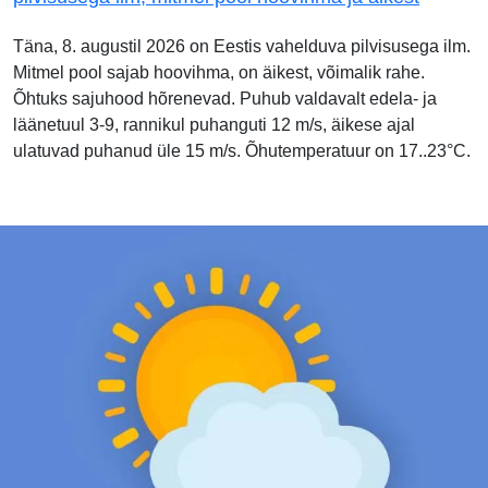
Täna, 8. augustil 2026 on Eestis vahelduva pilvisusega ilm.
Mitmel pool sajab hoovihma, on äikest, võimalik rahe.
Õhtuks sajuhood hõrenevad. Puhub valdavalt edela- ja
läänetuul 3-9, rannikul puhanguti 12 m/s, äikese ajal
ulatuvad puhanud üle 15 m/s. Õhutemperatuur on 17..23°C.