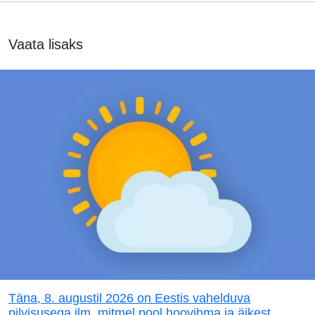
Vaata lisaks
Täna, 8. augustil 2026 on Eestis vahelduva
pilvisusega ilm, mitmel pool hoovihma ja äikest