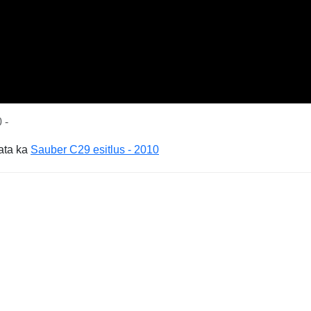
 -
ata ka
Sauber C29 esitlus - 2010