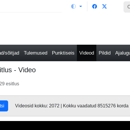
/sõitjad
Tulemused
Punktiseis
Videod
Pildid
Ajalu
tlus - Video
9 esitlus
tsi
Videosid kokku: 2072 | Kokku vaadatud 8515276 korda