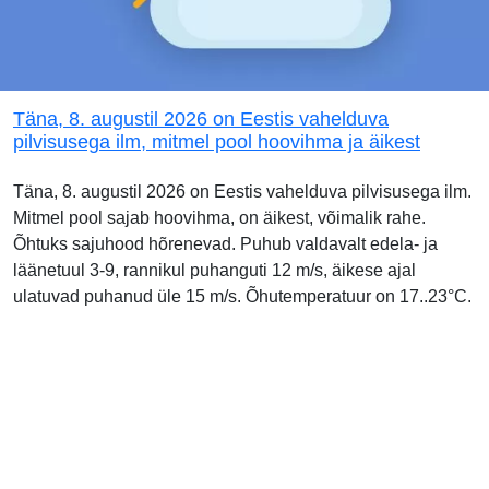
Täna, 8. augustil 2026 on Eestis vahelduva
pilvisusega ilm, mitmel pool hoovihma ja äikest
Täna, 8. augustil 2026 on Eestis vahelduva pilvisusega ilm.
Mitmel pool sajab hoovihma, on äikest, võimalik rahe.
Õhtuks sajuhood hõrenevad. Puhub valdavalt edela- ja
läänetuul 3-9, rannikul puhanguti 12 m/s, äikese ajal
ulatuvad puhanud üle 15 m/s. Õhutemperatuur on 17..23°C.