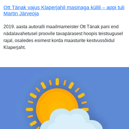
Ott Tänak vajus Klaperjahil masinaga külili – appi tuli
Martin Järveoja
2019. aasta autoralli maailmameister Ott Tänak pani end
nädalavahetusel proovile tavapärasest hoopis teistsugusel
rajal, osaledes esimest korda maasturite kestvussõidul
Klaperjaht.