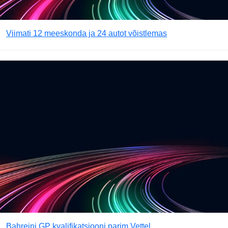
Viimati 12 meeskonda ja 24 autot võistlemas
Bahreini GP kvalifikatsiooni parim Vettel