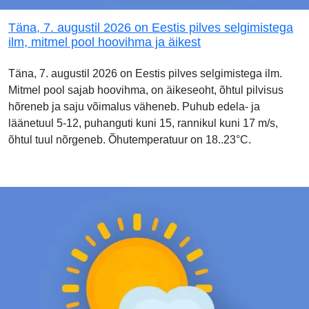
Täna, 7. augustil 2026 on Eestis pilves selgimistega
ilm, mitmel pool hoovihma ja äikest
Täna, 7. augustil 2026 on Eestis pilves selgimistega ilm.
Mitmel pool sajab hoovihma, on äikeseoht, õhtul pilvisus
hõreneb ja saju võimalus väheneb. Puhub edela- ja
läänetuul 5-12, puhanguti kuni 15, rannikul kuni 17 m/s,
õhtul tuul nõrgeneb. Õhutemperatuur on 18..23°C.