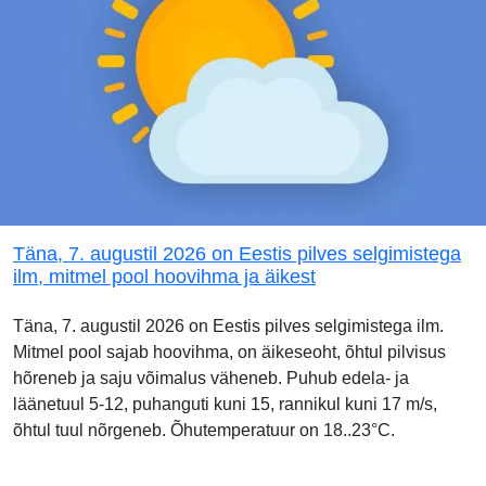
Täna, 7. augustil 2026 on Eestis pilves selgimistega
ilm, mitmel pool hoovihma ja äikest
Täna, 7. augustil 2026 on Eestis pilves selgimistega ilm.
Mitmel pool sajab hoovihma, on äikeseoht, õhtul pilvisus
hõreneb ja saju võimalus väheneb. Puhub edela- ja
läänetuul 5-12, puhanguti kuni 15, rannikul kuni 17 m/s,
õhtul tuul nõrgeneb. Õhutemperatuur on 18..23°C.