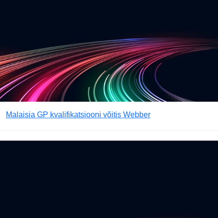
Malaisia GP kvalifikatsiooni võitis Webber