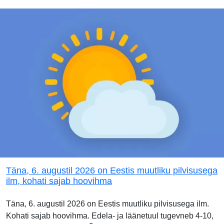
Täna, 6. augustil 2026 on Eestis muutliku pilvisusega
ilm, kohati sajab hoovihma
Täna, 6. augustil 2026 on Eestis muutliku pilvisusega ilm.
Kohati sajab hoovihma. Edela- ja läänetuul tugevneb 4-10,