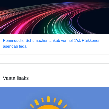
Pommuudis: Schumacher lahkub vormel-1'st, Räikkonen
asendab teda
Vaata lisaks