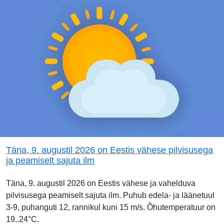
Täna, 9. augustil 2026 on Eestis vähese pilvisusega
ja peamiselt sajuta ilm
Täna, 9. augustil 2026 on Eestis vähese ja vahelduva
pilvisusega peamiselt sajuta ilm. Puhub edela- ja läänetuul
3-9, puhanguti 12, rannikul kuni 15 m/s. Õhutemperatuur on
19..24°C.