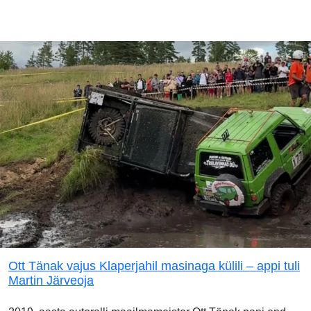
Ott Tänak vajus Klaperjahil masinaga külili – appi tuli
Martin Järveoja