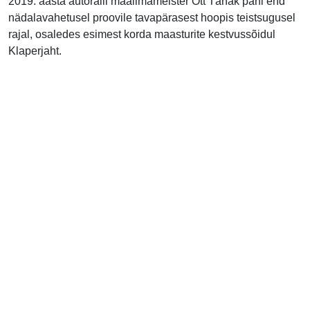
2019. aasta autoralli maailmameister Ott Tänak pani end
nädalavahetusel proovile tavapärasest hoopis teistsugusel
rajal, osaledes esimest korda maasturite kestvussõidul
Klaperjaht.