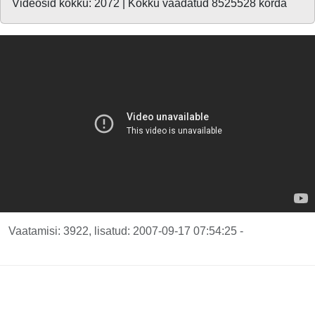
Videosid kokku: 2072 | Kokku vaadatud 8525528 korda
Vaatamisi: 3922, lisatud: 2007-09-17 07:54:25 -