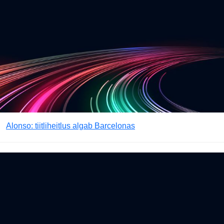
Alonso: tiitliheitlus algab Barcelonas