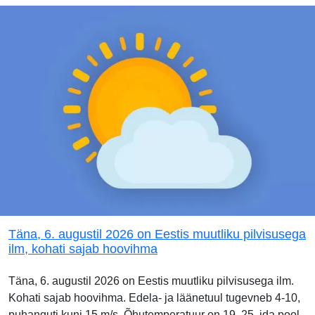
Täna, 6. augustil 2026 on Eestis muutliku pilvisusega
ilm, kohati sajab hoovihma
Täna, 6. augustil 2026 on Eestis muutliku pilvisusega ilm.
Kohati sajab hoovihma. Edela- ja läänetuul tugevneb 4-10,
puhanguti kuni 15 m/s. Õhutemperatuur on 19..25, ida pool