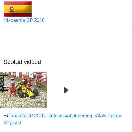
Hispaania GP 2010
Seotud videod
Hispaania GP 2010 - kolmas vabatreening, Vitaly Petrov
väljasõit