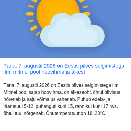
Täna, 7. augustil 2026 on Eestis pilves selgimistega
ilm, mitmel pool hoovihma ja äikest
Täna, 7. augustil 2026 on Eestis pilves selgimistega ilm.
Mitmel pool sajab hoovihma, on äikeseoht, õhtul pilvisus
hõreneb ja saju võimalus väheneb. Puhub edela- ja
läänetuul 5-12, puhanguti kuni 15, rannikul kuni 17 m/s,
õhtul tuul nõrgeneb. Õhutemperatuur on 18..23°C.