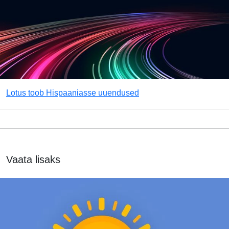
Lotus toob Hispaaniasse uuendused
Vaata lisaks