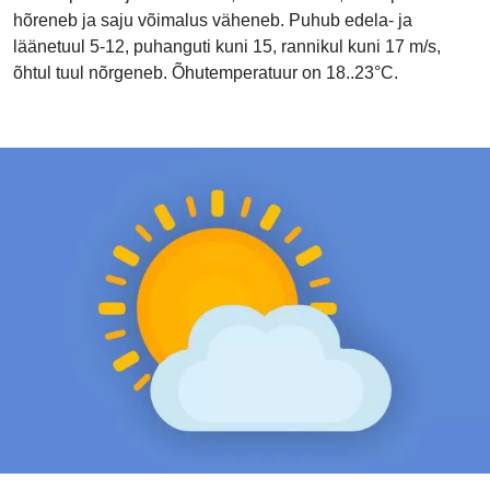
hõreneb ja saju võimalus väheneb. Puhub edela- ja
läänetuul 5-12, puhanguti kuni 15, rannikul kuni 17 m/s,
õhtul tuul nõrgeneb. Õhutemperatuur on 18..23°C.