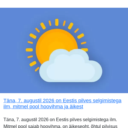
Täna, 7. augustil 2026 on Eestis pilves selgimistega
ilm, mitmel pool hoovihma ja äikest
Täna, 7. augustil 2026 on Eestis pilves selgimistega ilm.
Mitmel pool sajab hoovihma, on äikeseoht, õhtul pilvisus