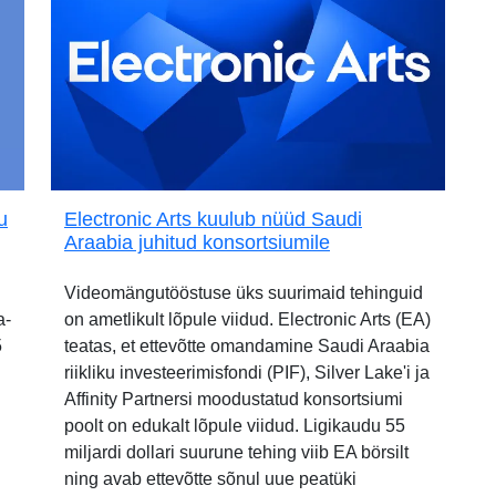
u
Electronic Arts kuulub nüüd Saudi
Araabia juhitud konsortsiumile
Videomängutööstuse üks suurimaid tehinguid
a-
on ametlikult lõpule viidud. Electronic Arts (EA)
5
teatas, et ettevõtte omandamine Saudi Araabia
riikliku investeerimisfondi (PIF), Silver Lake'i ja
Affinity Partnersi moodustatud konsortsiumi
poolt on edukalt lõpule viidud. Ligikaudu 55
miljardi dollari suurune tehing viib EA börsilt
ning avab ettevõtte sõnul uue peatüki