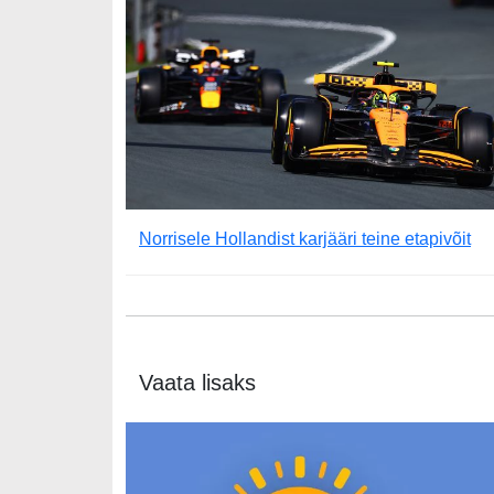
Norrisele Hollandist karjääri teine etapivõit
Vaata lisaks