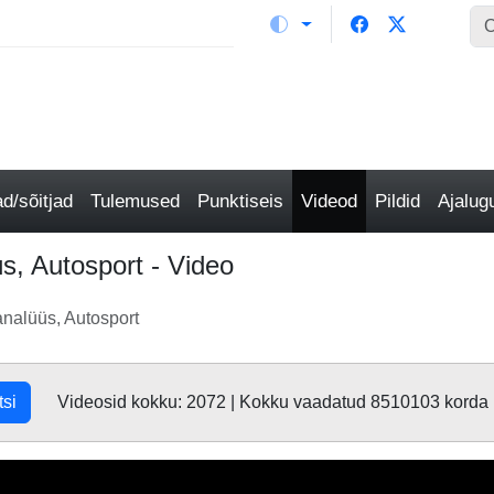
/sõitjad
Tulemused
Punktiseis
Videod
Pildid
Ajalu
s, Autosport - Video
nalüüs, Autosport
tsi
Videosid kokku: 2072 | Kokku vaadatud 8510103 korda