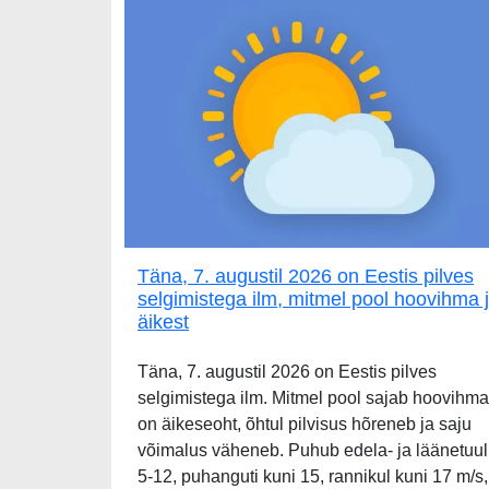
Täna, 7. augustil 2026 on Eestis pilves
selgimistega ilm, mitmel pool hoovihma 
äikest
Täna, 7. augustil 2026 on Eestis pilves
selgimistega ilm. Mitmel pool sajab hoovihma
on äikeseoht, õhtul pilvisus hõreneb ja saju
võimalus väheneb. Puhub edela- ja läänetuul
5-12, puhanguti kuni 15, rannikul kuni 17 m/s,