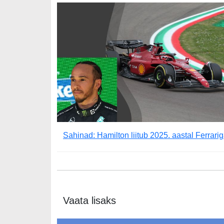
Sahinad: Hamilton liitub 2025. aastal Ferrari
Vaata lisaks