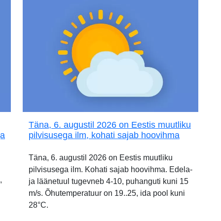
Täna, 6. augustil 2026 on Eestis muutliku
ja
pilvisusega ilm, kohati sajab hoovihma
Täna, 6. augustil 2026 on Eestis muutliku
pilvisusega ilm. Kohati sajab hoovihma. Edela-
,
ja läänetuul tugevneb 4-10, puhanguti kuni 15
m/s. Õhutemperatuur on 19..25, ida pool kuni
28°C.