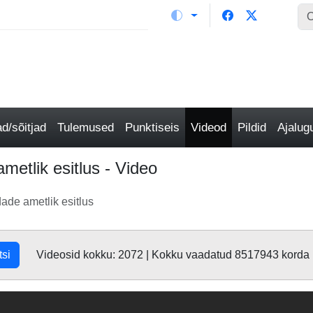
/sõitjad
Tulemused
Punktiseis
Videod
Pildid
Ajalu
etlik esitlus - Video
de ametlik esitlus
tsi
Videosid kokku: 2072 | Kokku vaadatud 8517943 korda