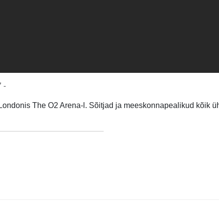
 -
Londonis The O2 Arena-l. Sõitjad ja meeskonnapealikud kõik ü