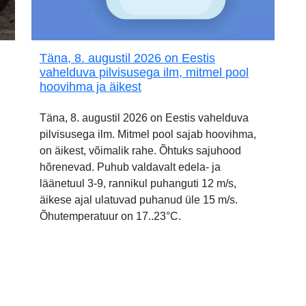
Täna, 8. augustil 2026 on Eestis
vahelduva pilvisusega ilm, mitmel pool
hoovihma ja äikest
Täna, 8. augustil 2026 on Eestis vahelduva
pilvisusega ilm. Mitmel pool sajab hoovihma,
on äikest, võimalik rahe. Õhtuks sajuhood
hõrenevad. Puhub valdavalt edela- ja
läänetuul 3-9, rannikul puhanguti 12 m/s,
äikese ajal ulatuvad puhanud üle 15 m/s.
Õhutemperatuur on 17..23°C.