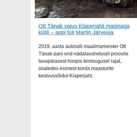
Ott Tänak vajus Klaperjahil masinaga
külili – appi tuli Martin Järveoja
2019. aasta autoralli maailmameister Ott
Tänak pani end nädalavahetusel proovile
tavapärasest hoopis teistsugusel rajal,
osaledes esimest korda maasturite
kestvussõidul Klaperjaht.