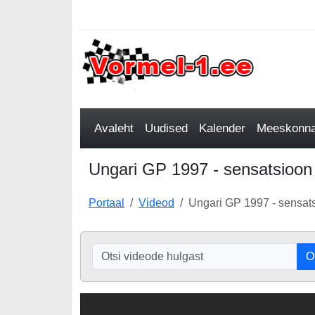
Avaleht
Uudised
Kalender
Meeskonnad
Ungari GP 1997 - sensatsioon
Portaal
Videod
Ungari GP 1997 - sensat
O