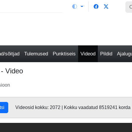
/sõitjad
Tulemused
Punktiseis
Videod
Pildid
Ajalu
 - Video
sioon
tsi
Videosid kokku: 2072 | Kokku vaadatud 8519241 korda