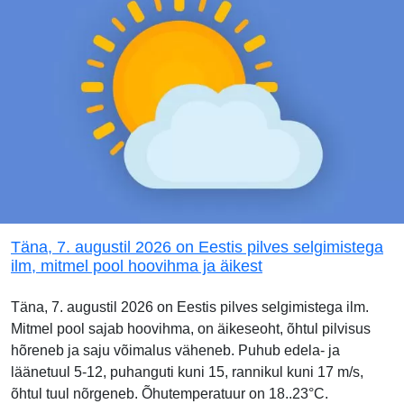
Täna, 7. augustil 2026 on Eestis pilves selgimistega
ilm, mitmel pool hoovihma ja äikest
Täna, 7. augustil 2026 on Eestis pilves selgimistega ilm.
Mitmel pool sajab hoovihma, on äikeseoht, õhtul pilvisus
hõreneb ja saju võimalus väheneb. Puhub edela- ja
läänetuul 5-12, puhanguti kuni 15, rannikul kuni 17 m/s,
õhtul tuul nõrgeneb. Õhutemperatuur on 18..23°C.