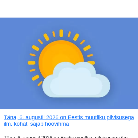
Täna, 6. augustil 2026 on Eestis muutliku pilvisusega
ilm, kohati sajab hoovihma
Täna, 6. augustil 2026 on Eestis muutliku pilvisusega ilm.