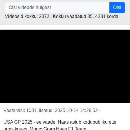
Otsi
Videosid kokku: 2072 | Kokku vaadatud 8514281 korda
Vaatamisi: 1081, lisatud: 2025-10-14 14:28:52 -
USA GP 2025 - eelvaade, Haas astub kodupubliku ette
uues kuues, MoneyGram Haas F1 Team