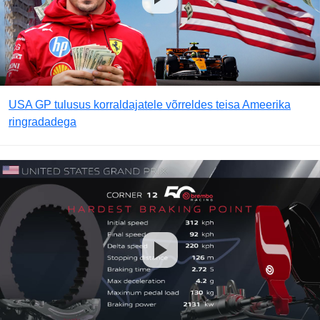
USA GP tulusus korraldajatele võrreldes teisa Ameerika
ringradadega