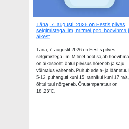
Täna, 7. augustil 2026 on Eestis pilves
selgimistega ilm, mitmel pool hoovihma 
äikest
Täna, 7. augustil 2026 on Eestis pilves
selgimistega ilm. Mitmel pool sajab hoovihma
on äikeseoht, õhtul pilvisus hõreneb ja saju
võimalus väheneb. Puhub edela- ja läänetuul
5-12, puhanguti kuni 15, rannikul kuni 17 m/s,
õhtul tuul nõrgeneb. Õhutemperatuur on
18..23°C.