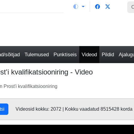
/sõitjad
Tulemused
Punktiseis
Videod
Pildid
Ajalu
'i kvalifikatsiooniring - Video
 Prost'i kvalifikatsiooniring
tsi
Videosid kokku: 2072 | Kokku vaadatud 8515428 korda