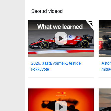
Seotud videod
2026. aasta vormel-1 testide
Aston
kokkuvõte
midag