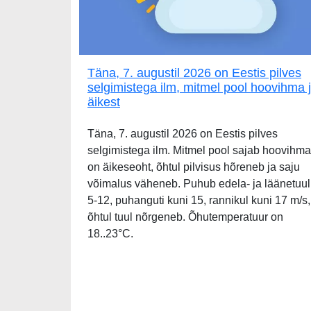
Täna, 7. augustil 2026 on Eestis pilves
selgimistega ilm, mitmel pool hoovihma 
äikest
Täna, 7. augustil 2026 on Eestis pilves
selgimistega ilm. Mitmel pool sajab hoovihma
on äikeseoht, õhtul pilvisus hõreneb ja saju
võimalus väheneb. Puhub edela- ja läänetuul
5-12, puhanguti kuni 15, rannikul kuni 17 m/s,
õhtul tuul nõrgeneb. Õhutemperatuur on
18..23°C.