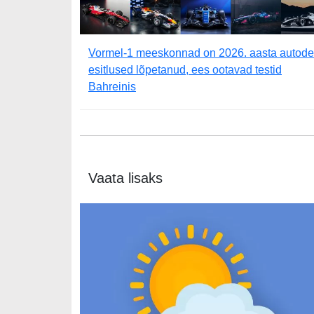
Vormel-1 meeskonnad on 2026. aasta autode
esitlused lõpetanud, ees ootavad testid
Bahreinis
Vaata lisaks