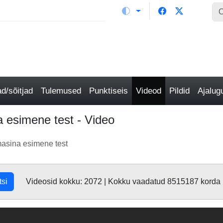
/sõitjad
Tulemused
Punktiseis
Videod
Pildid
Ajalu
a esimene test - Video
masina esimene test
tsi
Videosid kokku: 2072 | Kokku vaadatud 8515187 korda