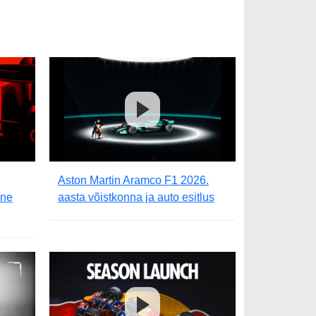
Aston Martin Aramco F1 2026.
lne
aasta võistkonna ja auto esitlus