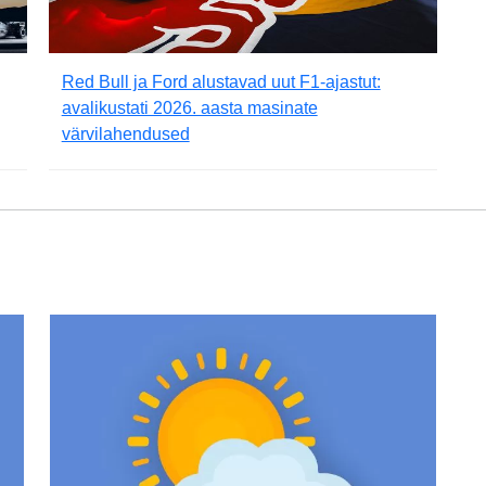
Red Bull ja Ford alustavad uut F1-ajastut:
avalikustati 2026. aasta masinate
värvilahendused