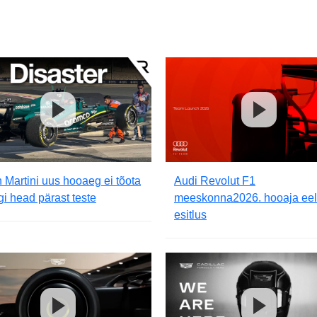
 Martini uus hooaeg ei tõota
Audi Revolut F1
i head pärast teste
meeskonna2026. hooaja ee
esitlus