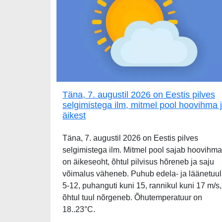
Täna, 7. augustil 2026 on Eestis pilves
selgimistega ilm, mitmel pool hoovihma 
äikest
Täna, 7. augustil 2026 on Eestis pilves
selgimistega ilm. Mitmel pool sajab hoovihma
on äikeseoht, õhtul pilvisus hõreneb ja saju
võimalus väheneb. Puhub edela- ja läänetuul
5-12, puhanguti kuni 15, rannikul kuni 17 m/s,
õhtul tuul nõrgeneb. Õhutemperatuur on
18..23°C.