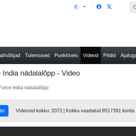
/sõitjad
Tulemused
Punktiseis
Videod
Pildid
Ajalu
 India nädalalõpp - Video
Force India nädalalõpp
tsi
Videosid kokku: 2072 | Kokku vaadatud 8517391 korda