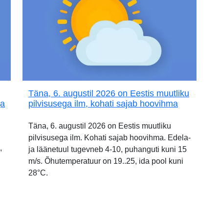
Täna, 6. augustil 2026 on Eestis muutliku
ja
pilvisusega ilm, kohati sajab hoovihma
Täna, 6. augustil 2026 on Eestis muutliku
pilvisusega ilm. Kohati sajab hoovihma. Edela-
,
ja läänetuul tugevneb 4-10, puhanguti kuni 15
m/s. Õhutemperatuur on 19..25, ida pool kuni
28°C.