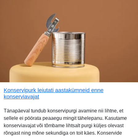
Konservipurk leiutati aastakümneid enne
konserviavajat
Tänapäeval tundub konservipurgi avamine nii lihtne, et
sellele ei pöörata peaaegu mingit tähelepanu. Kasutame
konserviavajat või tõmbame lihtsalt purgi küljes olevast
rõngast ning mõne sekundiga on toit käes. Konservide