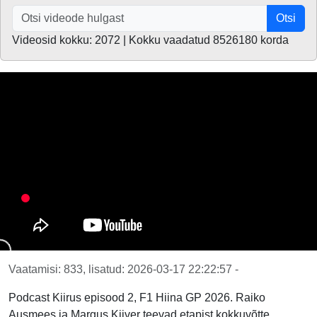
Otsi
Videosid kokku: 2072 | Kokku vaadatud 8526180 korda
Vaatamisi: 833, lisatud: 2026-03-17 22:22:57 -
Podcast Kiirus episood 2, F1 Hiina GP 2026. Raiko
Ausmees ja Margus Kiiver teevad etapist kokkuvõtte.