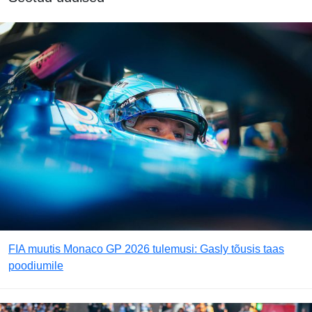
FIA muutis Monaco GP 2026 tulemusi: Gasly tõusis taas
poodiumile