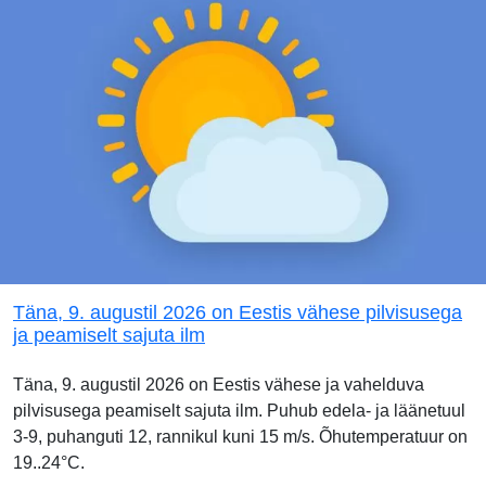
Täna, 9. augustil 2026 on Eestis vähese pilvisusega
ja peamiselt sajuta ilm
Täna, 9. augustil 2026 on Eestis vähese ja vahelduva
pilvisusega peamiselt sajuta ilm. Puhub edela- ja läänetuul
3-9, puhanguti 12, rannikul kuni 15 m/s. Õhutemperatuur on
19..24°C.