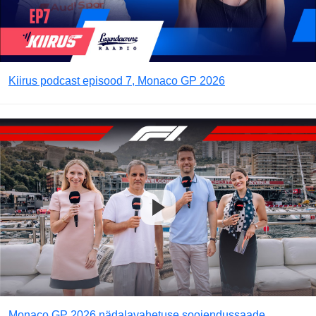
Kiirus podcast episood 7, Monaco GP 2026
Monaco GP 2026 nädalavahetuse soojendussaade