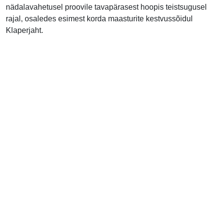
nädalavahetusel proovile tavapärasest hoopis teistsugusel
rajal, osaledes esimest korda maasturite kestvussõidul
Klaperjaht.