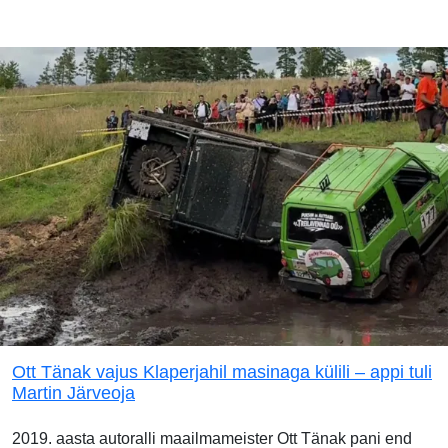
Ott Tänak vajus Klaperjahil masinaga külili – appi tuli
Martin Järveoja
2019. aasta autoralli maailmameister Ott Tänak pani end