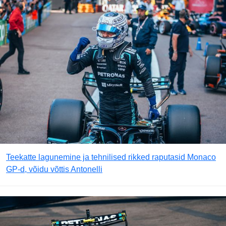
Teekatte lagunemine ja tehnilised rikked raputasid Monaco
GP-d, võidu võttis Antonelli